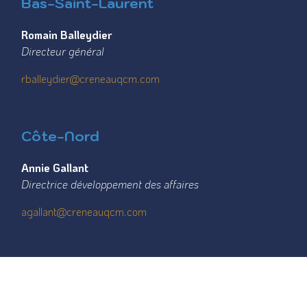
Bas-Saint-Laurent
Romain Balleydier
Directeur général
rballeydier@creneauqcm.com
Côte-Nord
Annie Gallant
Directrice développement des affaires
agallant@creneauqcm.com
Gaspésie–Îles-de-la-Madeleine
Genevieve Myles