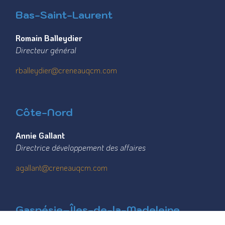
Bas-Saint-Laurent
Romain Balleydier
Directeur général
rballeydier@creneauqcm.com
Côte-Nord
Annie Gallant
Directrice développement des affaires
agallant@creneauqcm.com
Gaspésie–Îles-de-la-Madeleine