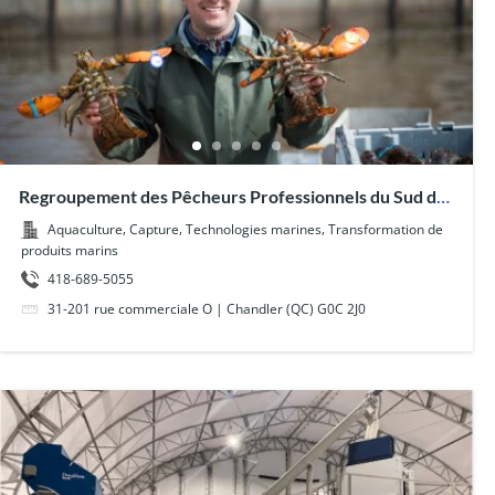
Regroupement des Pêcheurs Professionnels du Sud de
la Gaspésie (RPPSG)
,
,
,
Aquaculture
Capture
Technologies marines
Transformation de
produits marins
418-689-5055
31-201 rue commerciale O | Chandler (QC) G0C 2J0