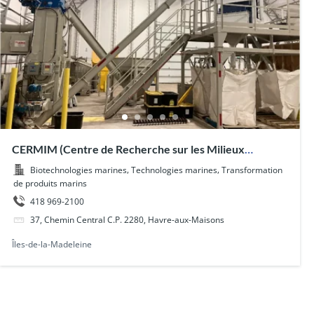
CERMIM (Centre de Recherche sur les Milieux
Insulaires et Maritimes)
,
,
Biotechnologies marines
Technologies marines
Transformation
de produits marins
418 969-2100
37, Chemin Central C.P. 2280, Havre-aux-Maisons
Îles-de-la-Madeleine