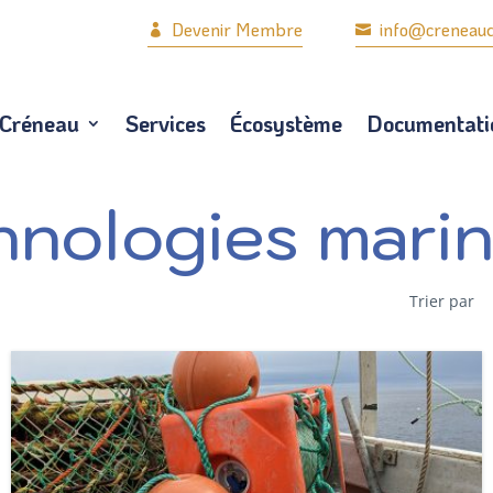
Devenir Membre
info@creneau
i



 Créneau
Services
Écosystème
Documentat
 Créneau
Services
Écosystème
Documentati
hnologies mari
Trier par