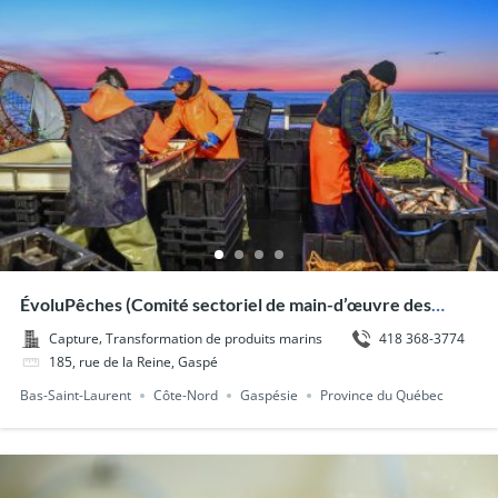
ÉvoluPêches (Comité sectoriel de main-d’œuvre des
pêches maritimes)
,
418 368-3774
Capture
Transformation de produits marins
185, rue de la Reine, Gaspé
Bas-Saint-Laurent
Côte-Nord
Gaspésie
Province du Québec