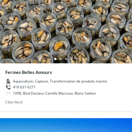
Fermes Belles Amours
,
,
Aquaculture
Capture
Transformation de produits marins
418 631-6271
1098, Blvd Docteur Camille Marcoux, Blanc-Sablon
Côte-Nord