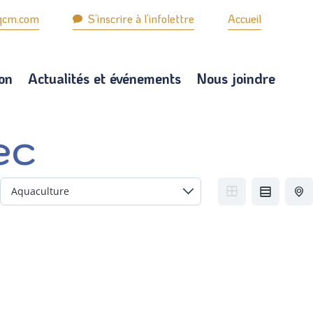
qcm.com
nfo@creneauqcm.com
S’inscrire à l’infolettre
S’inscrire à l’infolettre
Accueil


ion
Actualités et événements
Nous joindre
on
Actualités et événements
Nous joindre
ec