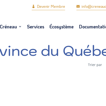
Devenir Membre
info@creneau
i



 Créneau
Services
Écosystème
Documentat
 Créneau
Services
Écosystème
Documentati
vince du Québ
Trier par