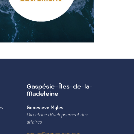
Gaspésie–Îles-de-la-
Madeleine
es
Genevieve Myles
Directrice développement des
affaires
gmyles@creneauqcm.com