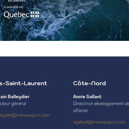
s-Saint-Laurent
Côte-Nord
ain Balleydier
Annie Gallant
cteur général
Directrice développement d
affaires
lleydier@creneauqcm.com
agallant@creneauqcm.com