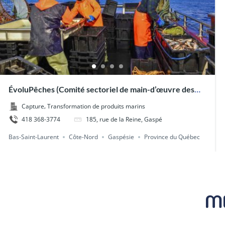
ÉvoluPêches (Comité sectoriel de main-d’œuvre des
pêches maritimes)
,
Capture
Transformation de produits marins
418 368-3774
185, rue de la Reine, Gaspé
Bas-Saint-Laurent
Côte-Nord
Gaspésie
Province du Québec
M